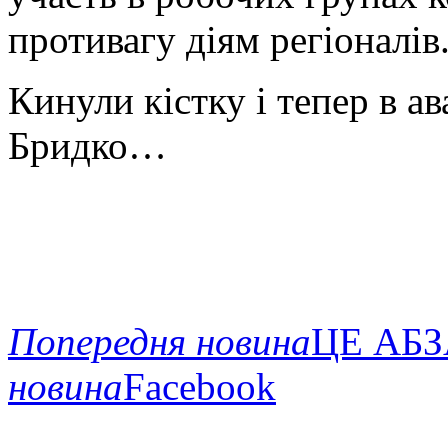
противагу діям регіоналів
Кинули кістку і тепер в а
Бридко…
Попередня новина
ЦЕ АБЗ
новина
Facebook