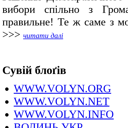
вибори спільно з Гром
правильне! Те ж саме з мо
>>>
читати далі
Сувій блоґів
WWW.VOLYN.ORG
WWW.VOLYN.NET
WWW.VOLYN.INFO
ВОЛИНЬ.УКР