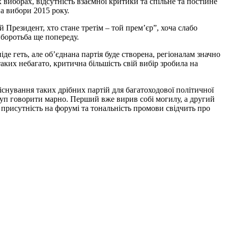
виборах, відсутність взаємної критики та спільне та постійне
на вибори 2015 року.
 Президент, хто стане третім – той прем’єр”, хоча слабо
 боротьба ще попереду.
піде геть, але об’єднана партія буде створена, регіоналам значно
ких небагато, критична більшість свій вибір зробила на
 існування таких дрібних партій для багатоходової політичної
ступ говорити марно. Перший вже вирив собі могилу, а другий
 присутність на форумі та тональність промови свідчить про