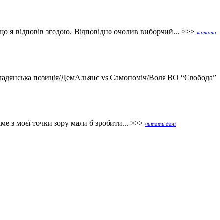
о я відповів згодою. Відповідно очолив виборчий... >>>
читати
омадянська позиція/ДемАльянс vs Самопоміч/Воля ВО “Свобода”
е з моєї точки зору мали б зробити... >>>
читати далі