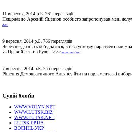
11 вересня, 2014 р.Б.
761 переглядів
Нещодавно Арсеній Яценюк особисто запропонував мені долучи
далі
9 вересня, 2014 р.Б.
766 переглядів
Через нездатність об’єднатися, в наступному парламенті ми 
vs Правий сектор Було... >>>
читати далі
7 вересня, 2014 р.Б.
755 переглядів
Рішення Демократичного Альянсу йти на парламентські вибори 
Сувій блоґів
WWW.VOLYN.NET
WWW.LUTSK.BIZ
WWW.LUTSK.NET
LUTSK.PP.UA
ВОЛИНЬ.УКР