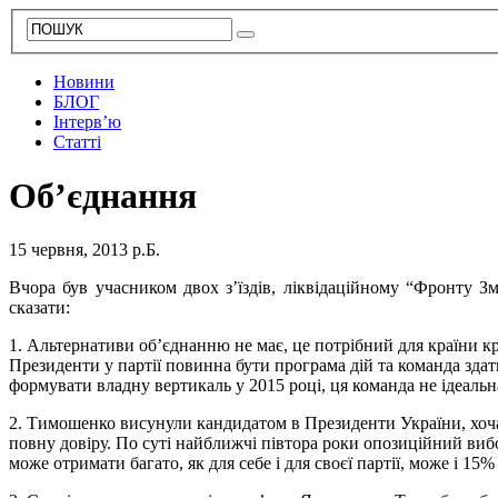
Новини
БЛОГ
Інтерв’ю
Статті
Об’єднання
15 червня, 2013 р.Б.
Вчора був учасником двох з’їздів, ліквідаційному “Фронту 
сказати:
1. Альтернативи об’єднанню не має, це потрібний для країни к
Президенти у партії повинна бути пр
ограма дій та команда зда
формувати владну вертикаль у 2015 році, ця команда не ідеальн
2. Тимошенко висунули кандидатом в Президенти України, хоча
повну довіру. По суті найближчі півтора роки опозиційний ви
може отримати багато, як для себе і для своєї партії, може і 1