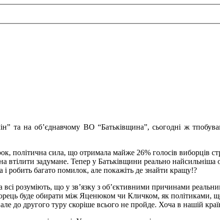
Змін” та на об’єднавчому ВО “Батьківщина”, сьогодні ж тпобу
рок, політична сила, що отримала майже 26% голосів виборців ст
тна втілити задумане. Тепер у Батьківщини реально найсильніша 
а і робить багато помилок, але покажіть де знайти кращу!?
 всі розуміють, що у зв’язку з об’єктивними причинами реальн
борець буде обирати між Яценюком чи Кличком, як політиками, щ
5% але до другого туру скоріше всього не пройде. Хоча в нашій кр