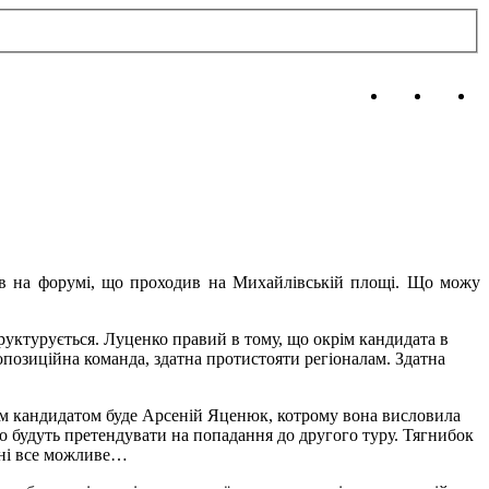
вав на форумі, що проходив на Михайлівській площі. Що можу
руктурується. Луценко правий в тому, що окрім кандидата в
опозиційна команда, здатна протистояти регіоналам. Здатна
им кандидатом буде Арсеній Яценюк, котрому вона висловила
о будуть претендувати на попадання до другого туру. Тягнибок
аїні все можливе…