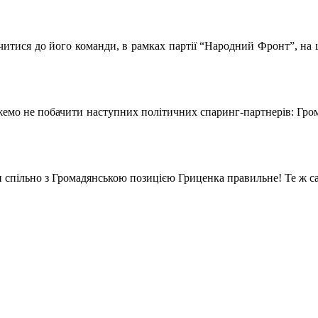
тися до його команди, в рамках партії “Народний Фронт”, на щ
можемо не побачити наступних політичних спаринг-партнерів: Гр
спільно з Громадянською позицією Гриценка правильне! Те ж сам