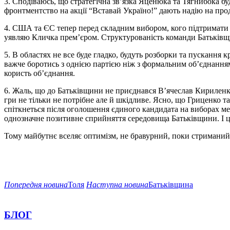
3. Сподіваюсь, що стратегічна зв’язка Яценюка та Тягнибока бу
фронтментство на акції “Вставай Україно!” дають надію на прод
4. США та ЄС тепер перед складним вибором, кого підтримати – 
уявляю Кличка прем’єром. Структурованість команди Батьківщи
5. В областях не все буде гладко, будуть розборки та пускання кр
важче боротись з однією партією ніж з формальним об’єднанням
користь об’єднання.
6. Жаль, що до Батьківщини не приєднався В’ячеслав Кириленко 
гри не тільки не потрібне але й шкідливе. Ясно, що Гриценко т
спіткнеться після оголошення єдиного кандидата на виборах мер
однозначне позитивне сприйняття середовища Батьківщини. І 
Тому майбутнє вселяє оптимізм, не бравурний, поки стриманий 
Попередня новина
Толя
Наступна новина
Батьківщина
БЛОГ