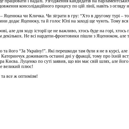
де працювати і надалі. Узгодження кандидатів на парламентських 
овження консолідаційного процесу по цій лінії, навіть з огляду 
Яценюка чи Кличка. Чи зіграти в гру: “Хто в другому турі – той
ни додає Яценюку, та й голос Юлі на заході ще чують. Тому вся
ові, але для ходу історії це не важливо, хтось буде на горі, хтось 
 декількох. Не всі нардепи-фронтовики пішли з Яценюком, але та
та його “За Україну!”. Які перешкоди там були я не в курсі, але
а Катеринчук доживають останні дні у фракції, тому про їхній в
а Києва. Луценко по суті заявив, що він має свій шлях, але його
це великий плюс!
та все ж оптимізм!