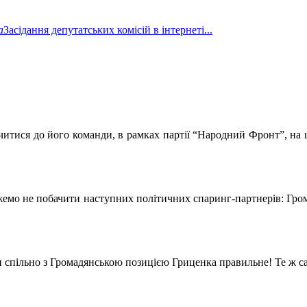
а
Засідання депутатських комісій в інтернеті...
тися до його команди, в рамках партії “Народний Фронт”, на щ
можемо не побачити наступних політичних спаринг-партнерів: Гр
спільно з Громадянською позицією Гриценка правильне! Те ж сам