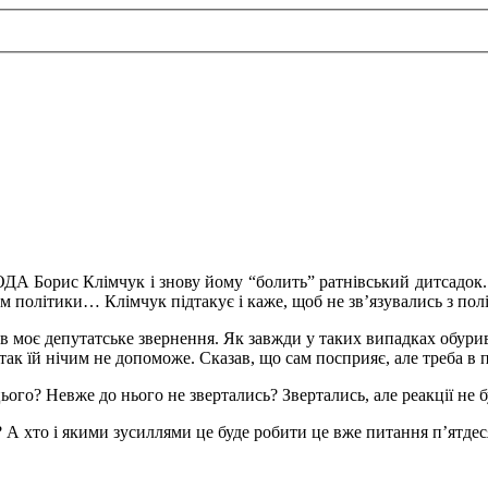
ОДА Борис Клімчук і знову йому “болить” ратнівський дитсадок.
там політики… Клімчук підтакує і каже, щоб не зв’язувались з по
в моє депутатське з
вернення. Як завжди у таких випадках обуривс
 і так їй нічим не допоможе. Сказав, що сам посприяє, але треба в
ого? Невже до нього не звертались? Звертались, але реакції не бу
 А хто і якими зусиллями це буде робити це вже питання п’ятдес