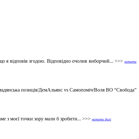
о я відповів згодою. Відповідно очолив виборчий... >>>
читати
омадянська позиція/ДемАльянс vs Самопоміч/Воля ВО “Свобода”
е з моєї точки зору мали б зробити... >>>
читати далі