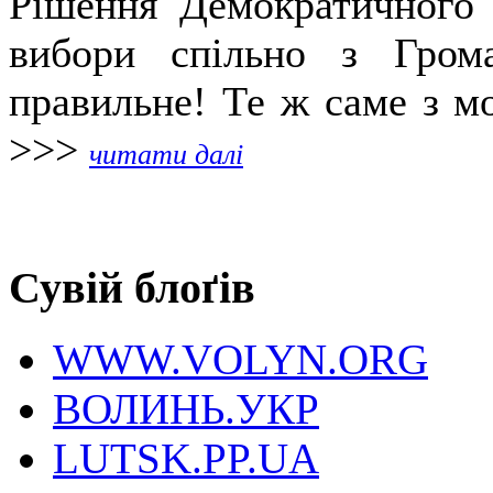
Рішення Демократичного 
вибори спільно з Гром
правильне! Те ж саме з мо
>>>
читати далі
Сувій блоґів
WWW.VOLYN.ORG
ВОЛИНЬ.УКР
LUTSK.PP.UA