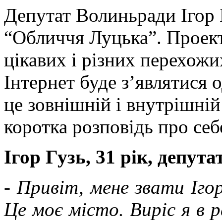
Депутат Волиньради Ігор 
“Обличчя Луцька”. Проект
цікавих і різних перехож
Інтернет буде з’являтися 
це зовнішній і внутрішній
коротка розповідь про себ
Ігор Гузь, 31 рік, депут
- Привіт, мене звати Ігор
Це моє місто. Виріс я в р