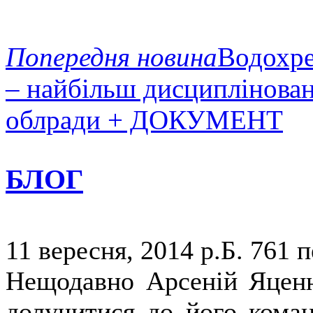
Попередня новина
Водохр
– найбільш дисциплінован
облради + ДОКУМЕНТ
БЛОГ
11 вересня, 2014 р.Б.
761 п
Нещодавно Арсеній Яценю
долучитися до його коман