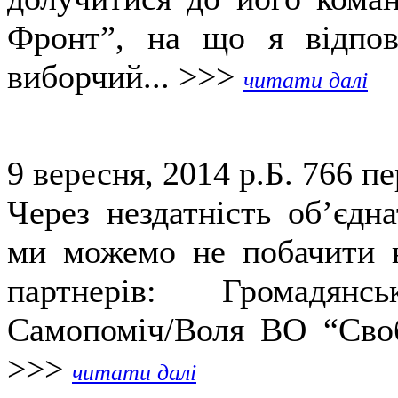
Фронт”, на що я відпов
виборчий... >>>
читати далі
9 вересня, 2014 р.Б.
766 пе
Через нездатність об’єдн
ми можемо не побачити н
партнерів: Громадянс
Самопоміч/Воля ВО “Своб
>>>
читати далі