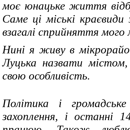
моє юнацьке життя відбу
Саме ці міські краєвиди 
взагалі сприйняття мого 
Нині я живу в мікрорай
Луцька назвати містом,
свою особливість.
Політика і громадськ
захоплення, і останні 1
працюю. Також люблю