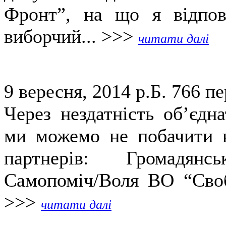
Фронт”, на що я відпов
виборчий... >>>
читати далі
9 вересня, 2014 р.Б.
766 пе
Через нездатність об’єдн
ми можемо не побачити н
партнерів: Громадянс
Самопоміч/Воля ВО “Своб
>>>
читати далі