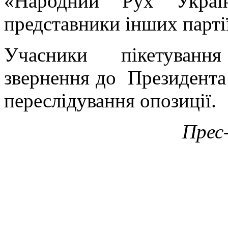
«Народний Рух Украї
представники інших партії
Учасники пікетуванн
звернення до Президента
переслідування опозиції.
Прес