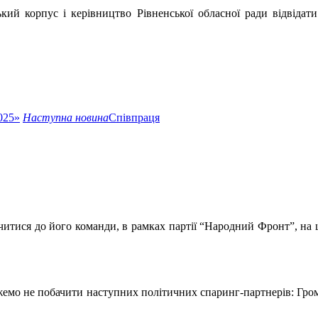
ський корпус і керівництво Рівненської обласної ради відвідат
025»
Наступна новина
Співпраця
тися до його команди, в рамках партії “Народний Фронт”, на щ
можемо не побачити наступних політичних спаринг-партнерів: Гр