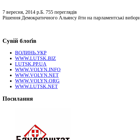
7 вересня, 2014 р.Б.
755 переглядів
Рішення Демократичного Альянсу йти на парламентські вибори 
Сувій блоґів
ВОЛИНЬ.УКР
WWW.LUTSK.BIZ
LUTSK.PP.UA
WWW.VOLYN.INFO
WWW.VOLYN.NET
WWW.VOLYN.ORG
WWW.LUTSK.NET
Посилання