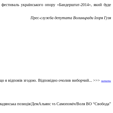
и фестиваль українського опору «Бандерштат-2014», який буде
Прес-служба депутата Волиньради Ігоря Гузя
о я відповів згодою. Відповідно очолив виборчий... >>>
читати
омадянська позиція/ДемАльянс vs Самопоміч/Воля ВО “Свобода”