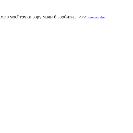
е з моєї точки зору мали б зробити... >>>
читати далі