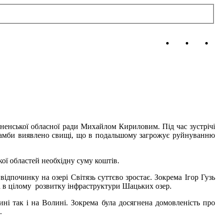
івненської обласної ради Михайлом Кириловим. Під час зустрічі
 дамби виявлено свищі, що в подальшому загрожує руйнуванню
ої областей необхідну суму коштів.
відпочинку на озері Світязь суттєво зростає. Зокрема Ігор Гузь
та в цілому розвитку інфраструктури Шацьких озер.
і так і на Волині. Зокрема була досягнена домовленість про
.