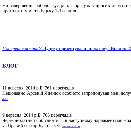
На завершення робочої зустрічі, Ігор Гузь запросив депутат
проходити у місті Луцьку 1-3 серпня.
Попередня новина
У Луцьку презентували ініціативу «Волинь-2
БЛОГ
11 вересня, 2014 р.Б.
761 переглядів
Нещодавно Арсеній Яценюк особисто запропонував мені долучи
далі
9 вересня, 2014 р.Б.
766 переглядів
Через нездатність об’єднатися, в наступному парламенті ми 
vs Правий сектор Було... >>>
читати далі