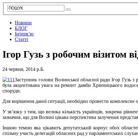
Новини
БЛОГ
Інтерв’ю
Статті
Ігор Гузь з робочим візитом в
24 червня, 2014 р.Б.
Заступник голови Волинської обласної ради Ігор Гузь з 
була акцентована увага на ремонт дамби Хрінницького водос
споруди.
Для вирішення даної ситуації, необхідно провести комплексне о
У зв’язку з тим, що велика кількість українців, зокрема рівне
зазначив, що для Волині цікава перспектива залучення представ
Іншою темою яка цікавить депутатський корпус обох областе
спільну участь делегацій обласних рад у парламентських слуханн