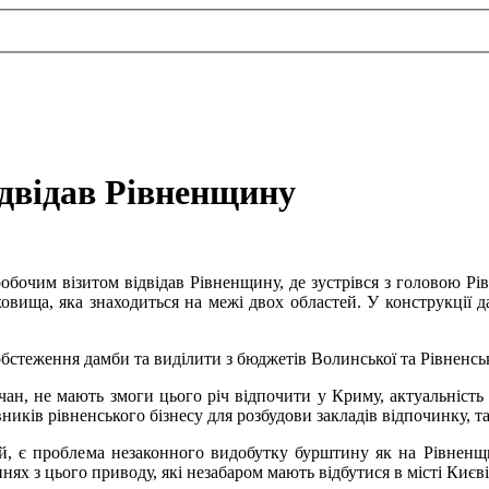
ідвідав Рівненщину
робочим візитом відвідав Рівненщину, де зустрівся з головою Р
ховища, яка знаходиться на межі двох областей. У конструкції
бстеження дамби та виділити з бюджетів Волинської та Рівненськ
нчан, не мають змоги цього річ відпочити у Криму, актуальність 
ників рівненського бізнесу для розбудови закладів відпочинку, 
й, є проблема незаконного видобутку бурштину як на Рівненщин
ях з цього приводу, які незабаром мають відбутися в місті Києві