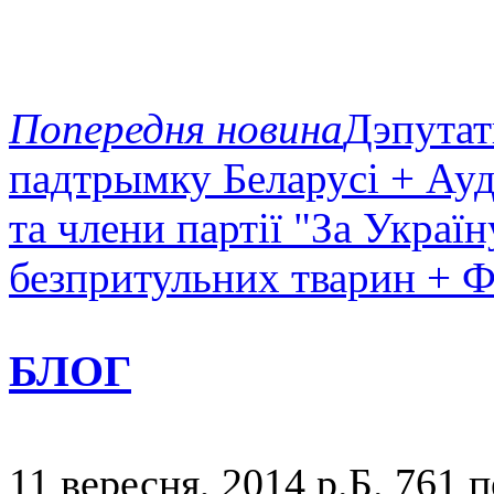
Попередня новина
Дэпутат
падтрымку Беларусі + Ауд
та члени партії "За Україн
безпритульних тварин +
БЛОГ
11 вересня, 2014 р.Б.
761 п