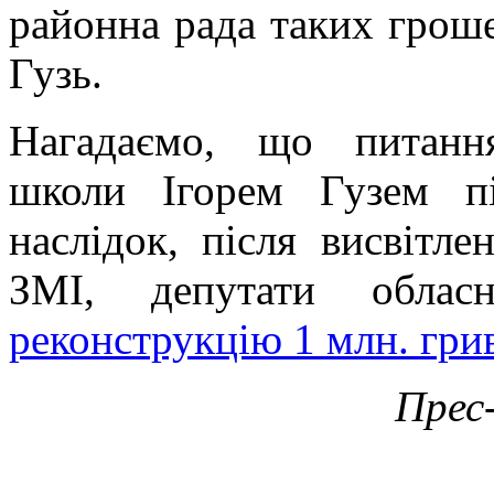
районна рада таких гроше
Гузь.
Нагадаємо, що питання
школи Ігорем Гузем пі
наслідок, після висвітл
ЗМІ, депутати обла
реконструкцію 1 млн. гри
Прес