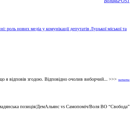
ВолиньPOST
і: роль нових медіа у комунікації депутатів Луцької міської та
о я відповів згодою. Відповідно очолив виборчий... >>>
читати
омадянська позиція/ДемАльянс vs Самопоміч/Воля ВО “Свобода”