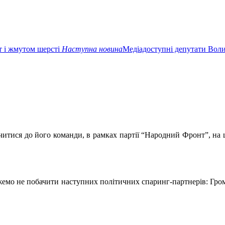
т і жмутом шерсті
Наступна новина
Медіадоступні депутати Волин
тися до його команди, в рамках партії “Народний Фронт”, на щ
можемо не побачити наступних політичних спаринг-партнерів: Гр