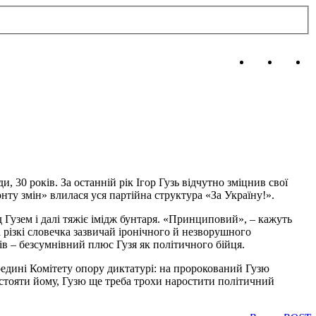
, 30 років. За останній рік Ігор Гузь відчутно зміцнив свої
ту змін» влилася уся партійна структура «За Україну!».
 Гузем і далі тяжіє імідж бунтаря. «Принциповий», – кажуть
різкі словечка зазвичай іронічного й незворушного
в – безсумнівний плюс Гузя як політичного бійця.
редині Комітету опору диктатурі: на пророкований Гузю
тояти йому, Гузю ще треба трохи наростити політичний