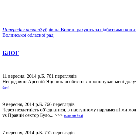
Попередня новина
Зубрів на Волині рахують за відбитками копи
Волинської обласної рад
БЛОГ
11 вересня, 2014 р.Б.
761 переглядів
Нещодавно Арсеній Яценюк особисто запропонував мені долучи
далі
9 вересня, 2014 р.Б.
766 переглядів
Через нездатність об’єднатися, в наступному парламенті ми 
vs Правий сектор Було... >>>
читати далі
7 вересня, 2014 р.Б.
755 переглядів