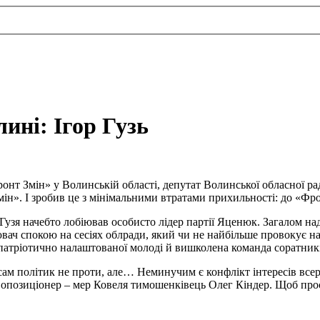
ині: Ігор Гузь
онт Змін» у Волинській області, депутат Волинської обласної ради
ін». І зробив це з мінімальними втратами прихильності: до «Фрон
узя начебто лобіював особисто лідер партії Яценюк. Загалом над
ач спокою на сесіях облради, який чи не найбільше провокує на 
патріотично налаштованої молоді й вишколена команда соратникі
 сам політик не проти, але… Неминучим є конфлікт інтересів все
опозиціонер – мер Ковеля тимошенківець Олег Кіндер. Щоб прос