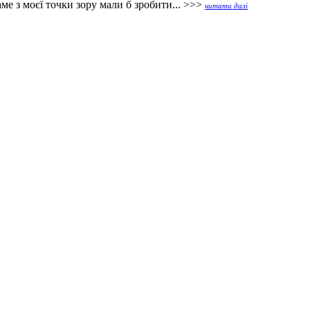
е з моєї точки зору мали б зробити... >>>
читати далі