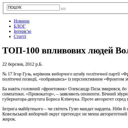
Новини
БЛОГ
Інтерв’ю
Статті
ТОП-100 впливових людей Вол
22 березня, 2012 р.Б.
№ 17 Ігор Гузь, керівник виборчого штабу політичної партії «Фр
політичні позиції, «побравшись» із перспективним «Фронтом зм
Ба навіть головний «фронтовик» Олександр Пиза змирився, бо Г
симпатики. «Провокатор», – заявляють опоненти. Вічний збурюв
губернатора-депутата Бориса Клімчука. Проте авторитет серед 
Інтрига майбутнього – чи світить Гузю мандат нардепа. Ніби й
Ковельський виборчий округ претендує не менш авторитетний 
жирок.