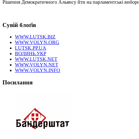
Рішення Демократичного Альянсу йти на парламентські вибори 
Сувій блоґів
WWW.LUTSK.BIZ
WWW.VOLYN.ORG
LUTSK.PP.UA
ВОЛИНЬ.УКР
WWW.LUTSK.NET
WWW.VOLYN.NET
WWW.VOLYN.INFO
Посилання