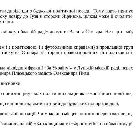
ати дивіденди з будь-якої політичної посади. Тому варто припус
исоку довіру до Гузя зі сторони Яценюка, цілком може й очолити 
ипліни.
змін» у обласній раді» депутата Василя Столяра. Не варто заб
блем і з податковою, і з футбольними справами) з провладної г
зі тиску на Столяра зі сторони правоохоронних та податкових о
а ліквідація фракції «За Україну!» у Луцькій міській раді, пере
андра Плісецького замість Олександра Пизи.
і висновки:
 понизив ціну своїх політичних акцій як самостійного політика;
що він політик, який готовий до будь-яких поворотів долі;
инської опозиції. Чи можливо місцеві опозиціонери захотіли, 
об’єднання партій «Батьківщина» та «Фронт змін» на обласному рі