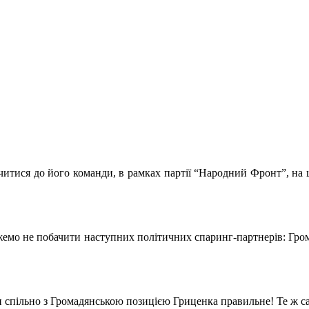
тися до його команди, в рамках партії “Народний Фронт”, на щ
можемо не побачити наступних політичних спаринг-партнерів: Гр
спільно з Громадянською позицією Гриценка правильне! Те ж сам