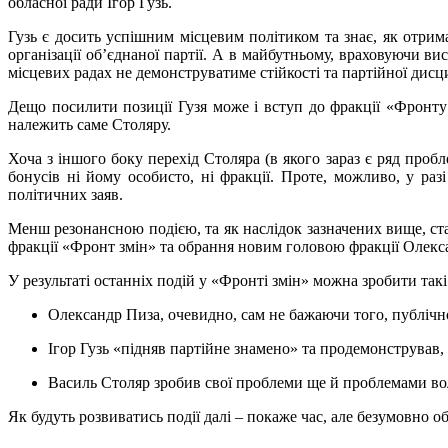
обласної ради Ігор Гузь.
Гузь є досить успішним місцевим політиком та знає, як отрим
організації об’єднаної партії. А в майбутньому, враховуючи в
місцевих радах не демонструватиме стійкості та партійної дисц
Дещо посилити позиції Гузя може і вступ до фракції «Фронту 
належить саме Столяру.
Хоча з іншого боку перехід Столяра (в якого зараз є ряд про
бонусів ні йому особисто, ні фракції. Проте, можливо, у ра
політичних заяв.
Менш резонансною подією, та як наслідок зазначених вище, стал
фракції «Фронт змін» та обрання новим головою фракції Олекс
У результаті останніх подій у «Фронті змін» можна зробити так
Олександр Пиза, очевидно, сам не бажаючи того, публічно
Ігор Гузь «підняв партійне знамено» та продемонстрував, 
Василь Столяр зробив свої проблеми ще й проблемами вол
Як будуть розвиватись події далі – покаже час, але безумовно 