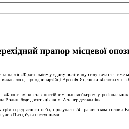
ехідний прапор місцевої опози
 та партії «Фронт змін» у єдину політичну силу точаться вже м
 видавалось, що однопартійці Арсенія Яценюка віллються в «Бат
 «Фронт змін» став постійним ньюзмейкером у регіональних ме
на Волині буде досить цікавим. А тепер детальніше.
 грім серед ясного неба, пролунала 24 травня заява голови Во
озвучив Пиза, були наступними: