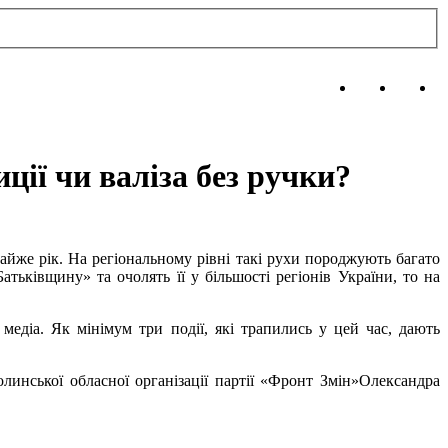
ції чи валіза без ручки?
айже рік. На регіональному рівні такі рухи породжують багато
ьківщину» та очолять її у більшості регіонів України, то на
діа. Як мінімум три події, які трапились у цей час, дають
линської обласної організації партії «Фронт Змін»Олександра