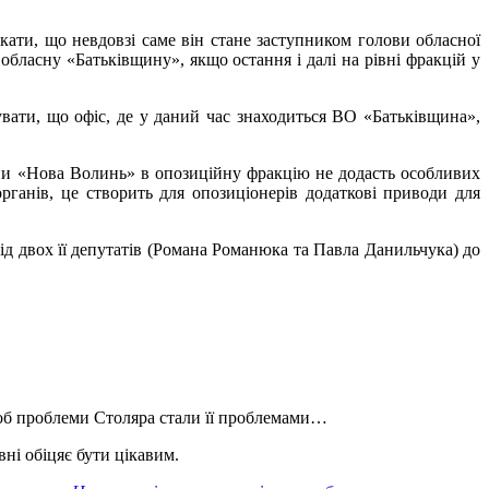
кати, що невдовзі саме він стане заступником голови обласної
обласну «Батьківщину», якщо остання і далі на рівні фракцій у
увати, що офіс, де у даний час знаходиться ВО «Батьківщина»,
рупи «Нова Волинь» в опозиційну фракцію не додасть особливих
рганів, це створить для опозиціонерів додаткові приводи для
хід двох її депутатів (Романа Романюка та Павла Данильчука) до
щоб проблеми Столяра стали її проблемами…
вні обіцяє бути цікавим.