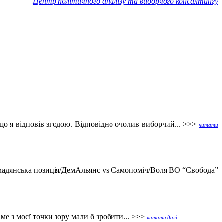
Центр політичного аналізу та виборчого консалтингу
о я відповів згодою. Відповідно очолив виборчий... >>>
читати
омадянська позиція/ДемАльянс vs Самопоміч/Воля ВО “Свобода”
е з моєї точки зору мали б зробити... >>>
читати далі