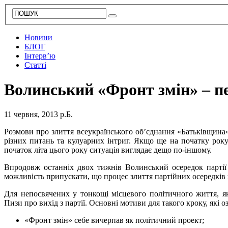
Новини
БЛОГ
Інтерв’ю
Статті
Волинський «Фронт змін» – пер
11 червня, 2013 р.Б.
Розмови про злиття всеукраїнського об’єднання «Батьківщина»
різних питань та кулуарних інтриг. Якщо ще на початку року
початок літа цього року ситуація виглядає дещо по-іншому.
Впродовж останніх двох тижнів Волинський осередок партії
можливість припускати, що процес злиття партійних осередків 
Для непосвячених у тонкощі місцевого політичного життя, як
Пизи про вихід з партії. Основні мотиви для такого кроку, які 
«Фронт змін» себе вичерпав як політичний проект;