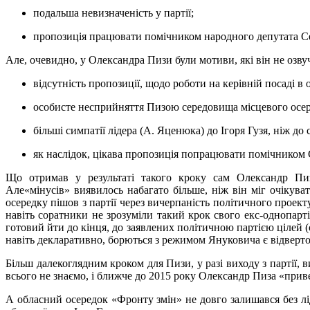
подальша невизначеність у партії;
пропозиція працювати помічником народного депутата С
Але, очевидно, у Олександра Пизи були мотиви, які він не озв
відсутність пропозиції, щодо роботи на керівній посаді в о
особисте несприйняття Пизою середовища місцевого осере
більші симпатії лідера (А. Яценюка) до Ігоря Гузя, ніж до
як наслідок, цікава пропозиція попрацювати помічником 
Що отримав у результаті такого кроку сам Олександр Пиз
Але«мінусів» виявилось набагато більше, ніж він міг очікув
осередку пішов з партії через вичерпаність політичного проек
навіть соратники не зрозуміли такий крок свого екс-однопарт
готовий йти до кінця, до заявлених політичною партією цілей (
навіть декларативно, борються з режимом Януковича є відверто
Більш далекоглядним кроком для Пизи, у разі виходу з партії,
всього не знаємо, і ближче до 2015 року Олександр Пиза «прив
А обласний осередок «Фронту змін» не довго залишався без лід