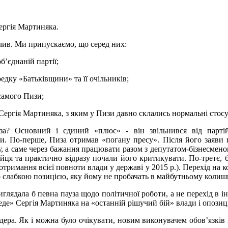
ергія Мартиняка.
учив. Ми припускаємо, що серед них:
б’єднаній партії;
дку «Батьківщини» та її очільників;
 самого Пизи;
Сергія Мартиняка, з яким у Пизи давно склались нормальні стос
а? Основний і єдиний «плюс» - він звільнився від партійн
ати. По-перше, Пиза отримав «погану пресу». Після його заяви 
ту, а саме через бажання працювати разом з депутатом-бізнесмено
ійця та практично відразу почали його критикувати. По-третє, б
отримання всієї повноти влади у державі у 2015 р.). Перехід на к
 слабкою позицією, яку йому не пробачать в майбутньому колишн
 виглядала б певна пауза щодо політичної роботи, а не перехід в
еде» Сергія Мартиняка на «останній рішучий бій» влади і опозиц
ера. Як і можна було очікувати, новим виконувачем обов’язків к