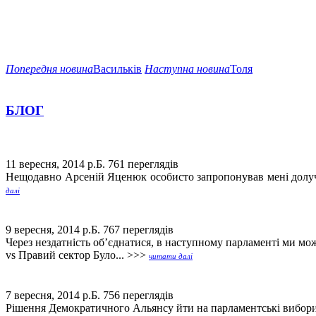
Попередня новина
Васильків
Наступна новина
Толя
БЛОГ
11 вересня, 2014 р.Б.
761 переглядів
Нещодавно Арсеній Яценюк особисто запропонував мені долучи
далі
9 вересня, 2014 р.Б.
767 переглядів
Через нездатність об’єднатися, в наступному парламенті ми 
vs Правий сектор Було... >>>
читати далі
7 вересня, 2014 р.Б.
756 переглядів
Рішення Демократичного Альянсу йти на парламентські вибори 