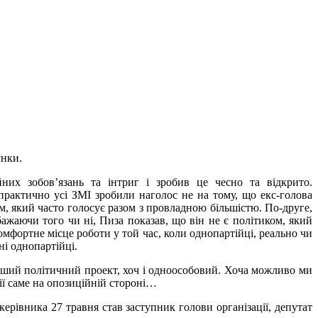
унки.
их зобов’язань та інтриг і зробив це чесно та відкрито.
практично усі ЗМІ зробили наголос не на тому, що екс-голова
м, який часто голосує разом з провладною більшістю. По-друге,
ажаючи того чи ні, Пиза показав, що він не є політиком, який
омфортне місце роботи у той час, коли однопартійці, реально чи
і однопартійці.
 інший політичний проект, хоч і одноособовий. Хоча можливо ми
ії саме на опозиційній стороні…
ерівника 27 травня став заступник голови організації, депутат