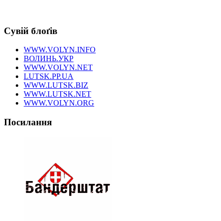
Сувій блоґів
WWW.VOLYN.INFO
ВОЛИНЬ.УКР
WWW.VOLYN.NET
LUTSK.PP.UA
WWW.LUTSK.BIZ
WWW.LUTSK.NET
WWW.VOLYN.ORG
Посилання