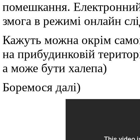
помешкання. Електронний 
змога в режимі онлайн сл
Кажуть можна окрім само
на прибудинковій територі
а може бути халепа)
Боремося далі)