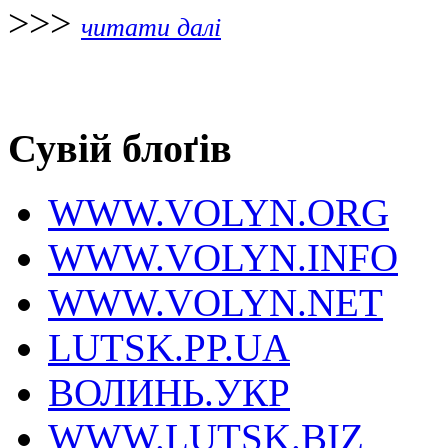
>>>
читати далі
Сувій блоґів
WWW.VOLYN.ORG
WWW.VOLYN.INFO
WWW.VOLYN.NET
LUTSK.PP.UA
ВОЛИНЬ.УКР
WWW.LUTSK.BIZ