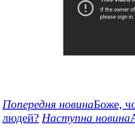
Попередня новина
Боже, ч
людей?
Наступна новина