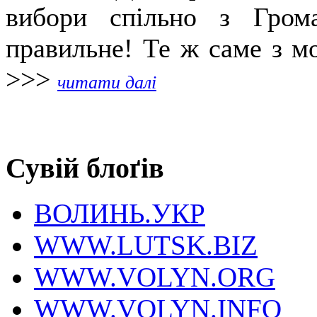
вибори спільно з Гром
правильне! Те ж саме з мо
>>>
читати далі
Сувій блоґів
ВОЛИНЬ.УКР
WWW.LUTSK.BIZ
WWW.VOLYN.ORG
WWW.VOLYN.INFO