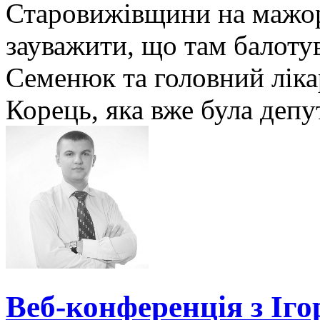
Старовижівщини на мажор
зауважити, що там балот
Семенюк та головний лік
Корець, яка вже була депу
Веб-конференція з Іго