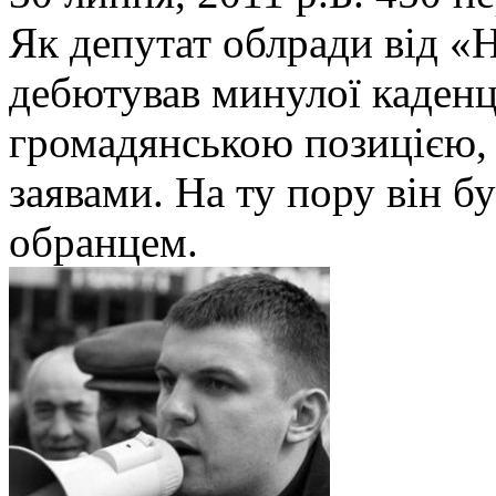
Як депутат облради від «
дебютував минулої каденці
громадянською позицією,
заявами. На ту пору він 
обранцем.