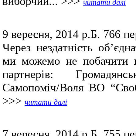
виборчий... >>>
читати далі
9 вересня, 2014 р.Б.
766 пе
Через нездатність об’єдн
ми можемо не побачити н
партнерів: Громадянс
Самопоміч/Воля ВО “Своб
>>>
читати далі
7 вересня, 2014 р.Б.
755 пе