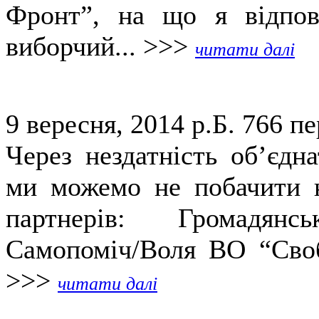
Фронт”, на що я відпов
виборчий... >>>
читати далі
9 вересня, 2014 р.Б.
766 пе
Через нездатність об’єдн
ми можемо не побачити н
партнерів: Громадянс
Самопоміч/Воля ВО “Своб
>>>
читати далі