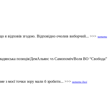
о я відповів згодою. Відповідно очолив виборчий... >>>
читати
омадянська позиція/ДемАльянс vs Самопоміч/Воля ВО “Свобода”
е з моєї точки зору мали б зробити... >>>
читати далі