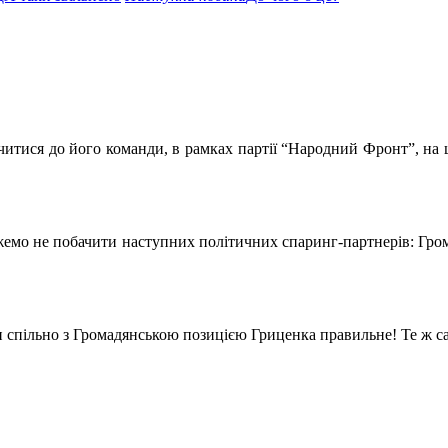
тися до його команди, в рамках партії “Народний Фронт”, на щ
можемо не побачити наступних політичних спаринг-партнерів: Гр
спільно з Громадянською позицією Гриценка правильне! Те ж сам