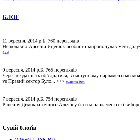
БЛОГ
11 вересня, 2014 р.Б.
760 переглядів
Нещодавно Арсеній Яценюк особисто запропонував мені долучи
далі
9 вересня, 2014 р.Б.
765 переглядів
Через нездатність об’єднатися, в наступному парламенті ми 
vs Правий сектор Було... >>>
читати далі
7 вересня, 2014 р.Б.
754 переглядів
Рішення Демократичного Альянсу йти на парламентські вибори 
Сувій блоґів
WWW.LUTSK.BIZ