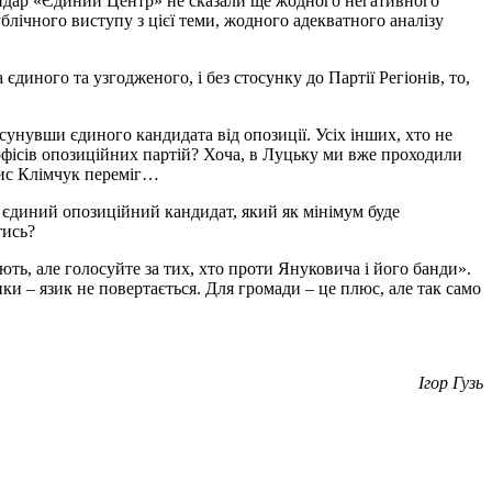
ондар «Єдиний Центр» не сказали ще жодного негативного
ублічного виступу з цієї теми, жодного адекватного аналізу
диного та узгодженого, і без стосунку до Партії Регіонів, то,
унувши єдиного кандидата від опозиції. Усіх інших, хто не
 офісів опозиційних партій? Хоча, в Луцьку ми вже проходили
орис Клімчук переміг…
що єдиний опозиційний кандидат, який як мінімум буде
тись?
ють, але голосуйте за тих, хто проти Януковича і його банди».
и – язик не повертається. Для громади – це плюс, але так само
Ігор Гузь