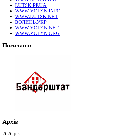
LUTSK.PP.UA
WWW.VOLYN.INFO
WWW.LUTSK.NET
ВОЛИНЬ.УКР
WWW.VOLYN.NET
WWW.VOLYN.ORG
Посилання
Архів
2026 рік