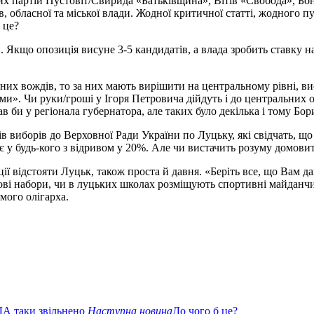
их партій Пустовіт/Свирида «Батьківщина», Вітів «Свобода», Б
, обласної та міської влади. Жодної критичної статті, жодного п
 це?
Якщо опозиція висуне 3-5 кандидатів, а влада зробить ставку на є
их вождів, то за них мають вирішити на центральному рівні, вис
ами». Чи руки/гроші у Ігоря Петровича дійдуть і до центральних
в би у регіонала губернатора, але таких було декілька і тому Б
тів виборів до Верховної Ради України по Луцьку, які свідчать, 
у будь-кого з відривом у 20%. Але чи вистачить розуму домови
ї відстояти Луцьк, також проста й давня. «Беріть все, що Вам да
ові набори, чи в луцьких школах розміщують спортивні майданчик
мого олігарха.
ДА таки звільнено
Наступна новина
До чого б це?