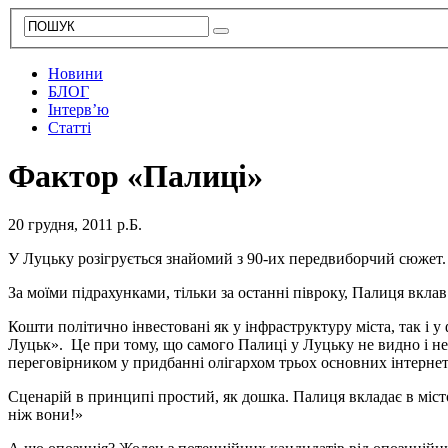
Новини
БЛОГ
Інтерв’ю
Статті
Фактор «Палиці»
20 грудня, 2011 р.Б.
У Луцьку розігрується знайомий з 90-их передвиборчий сюжет. 
За моїми підрахунками, тільки за останні півроку, Палиця вкла
Кошти політично інвестовані як у інфраструктуру міста, так і 
Луцьк». Це при тому, що самого Палиці у Луцьку не видно і н
переговірником у придбанні олігархом трьох основних інтернет
Сценарій в принципі простий, як дошка. Палиця вкладає в місто 
ніж вони!»