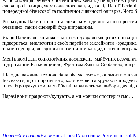
А що опозиція? Жоден з потенційних кандидатів від опозиційн
слова про Палицю, як узгодженого кандидата від Партії Регіонів
попередньої бізнесової та політичної діяльності олігарха. Чого б
Розрахунок Палиці та його місцевої команди достатньо простий. 
очевидно, такий сценарій буде виграшним.
Якщо Палиця легко може знайти «підхід» до місцевих опозиційн
підкориться, виключити з своїх партій та заклеймити «зрадник
такий сценарій, де єдиний опозиційний кандидат точно виграва
Мені відомі дані соціологічних досліджень, майбутніх результа
підтриманий Батьківщиною, Фронтом Змін та Свободою, виграє 
Ще одна важлива технологічна річ, яка зможе допомогти опозиці
Бо сказати, що ти проти того, коли незрячим вручають продукт
плюс із розрахунком на майбутні парламентські вибори для відо
Наразі вони працюють/купують, а ми мовчки спостерігаємо…
Попередня новина
На вимогу Ігоря Гузя голову Рожищенської Р