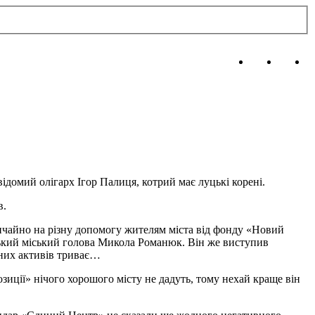
домий олігарх Ігор Палиця, котрий має луцькі корені.
в.
звичайно на різну допомогу жителям міста від фонду «Новий
цький міський голова Микола Романюк. Він же виступив
йних активів триває…
озиції» нічого хорошого місту не дадуть, тому нехай краще він