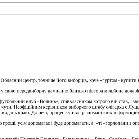
Обласний центр, точніше його виборців, хоче «гуртом» купити ві
в у свою передвиборчу кампанію близько півтора мільйона доларі
у футбольний клуб «Волинь», співвласником котрого він став, і 
е чути. Неофіційним керівником виборчого штабу олігарха є Лу
-видань краю. До речі, процес купівлі різноманітних інформаці
гроші, усім допомагає і буде допомагати, а: «ті «горлопани з оп