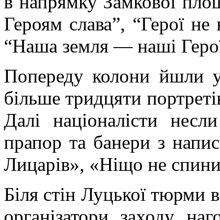
в напрямку Замкової площ
Героям слава”, “Герої не
“Наша земля — наші Герої
Попереду колони йшли у
більше тридцяти портретів
Далі націоналісти несл
прапор та банери з напи
Лицарів», «Ніщо не спинит
Біля стін Луцької тюрми в
організатори заходу наг