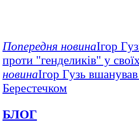
Попередня новина
Ігор Гу
проти "генделиків" у сво
новина
Ігор Гузь вшанував
Берестечком
БЛОГ