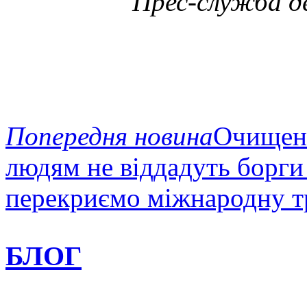
Прес-служба д
Попередня новина
Очищенн
людям не віддадуть борги 
перекриємо міжнародну тр
БЛОГ