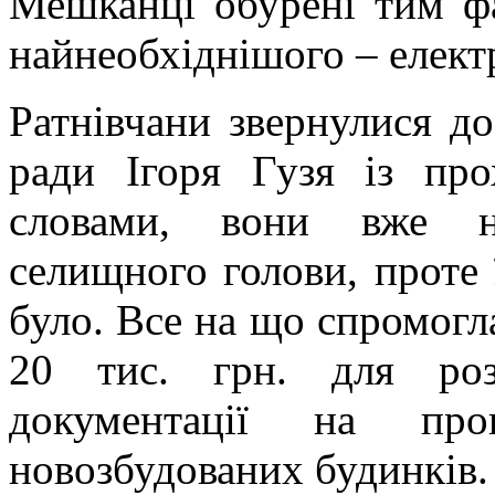
Мешканці обурені тим фа
найнеобхіднішого – елект
Ратнівчани звернулися до
ради Ігоря Гузя із пр
словами, вони вже не
селищного голови, проте 
було. Все на що спромогл
20 тис. грн. для роз
документації на пров
новозбудованих будинків. 