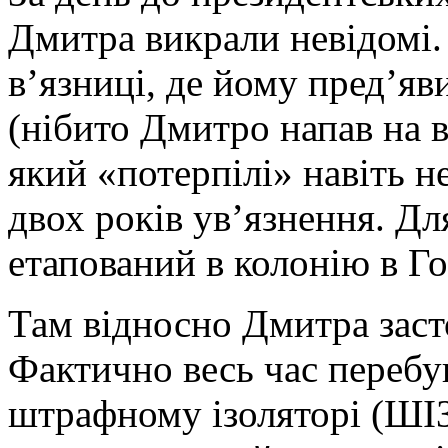
Дмитра викрали невідомі.
в’язниці, де йому пред’яв
(нібито Дмитро напав на 
який «потерпілі» навіть н
двох років ув’язнення. Дл
етапований в колонію в Го
Там відносно Дмитра заст
Фактично весь час перебув
штрафному ізоляторі (ШІЗ