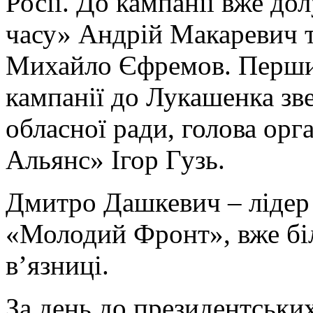
Росії. До кампанії вже д
часу» Андрій Макаревич т
Михайло Єфремов. Першим
кампанії до Лукашенка зв
обласної ради, голова орг
Альянс» Ігор Гузь.
Дмитро Дашкевич – лідер б
«Молодий Фронт», вже біл
в’язниці.
За день до президентських