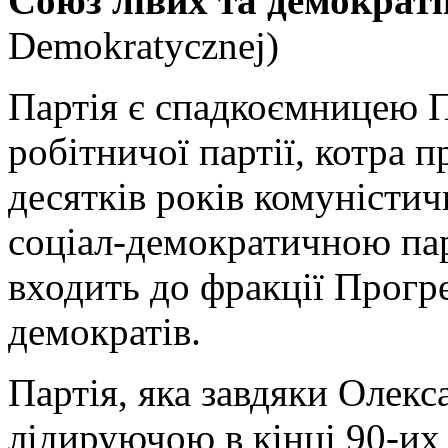
Союз лівих та демократі
Demokratycznej)
Партія є спадкоємницею П
робітничої партії, котра
десятків років комуністи
соціал-демократичною пар
входить до фракції Прогре
демократів.
Партія, яка завдяки Олек
лідируючою в кінці 90-их 