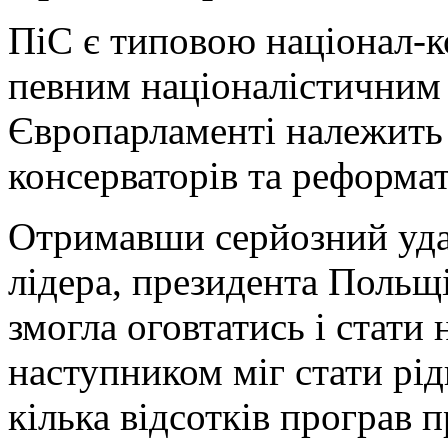
ПіС є типовою націонал-к
певним націоналістичним 
Європарламенті належить
консерваторів та реформат
Отримавши серйозний удар
лідера, президента Польщі
змогла оговтатись і стати 
наступником міг стати рід
кілька відсотків програв 