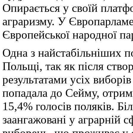
Опирається у своїй платф
аграризму. У Європарламе
Європейської народної пар
Одна з найстабільніших п
Польщі, так як після ство
результатами усіх виборів
попадала до Сейму, отрим
15,4% голосів поляків. Бі
заангажовані у аграрній с
виборець, що проживає у с