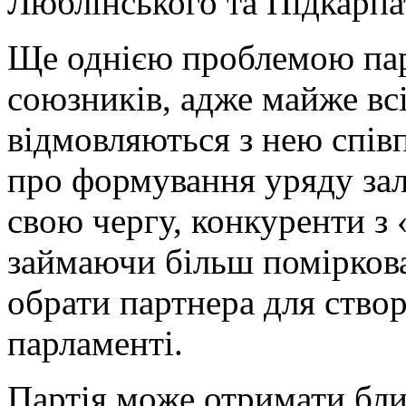
Люблінського та Підкарпа
Ще однією проблемою парт
союзників, адже майже всі
відмовляються з нею співп
про формування уряду за
свою чергу, конкуренти з
займаючи більш помірков
обрати партнера для ство
парламенті.
Партія може отримати бли