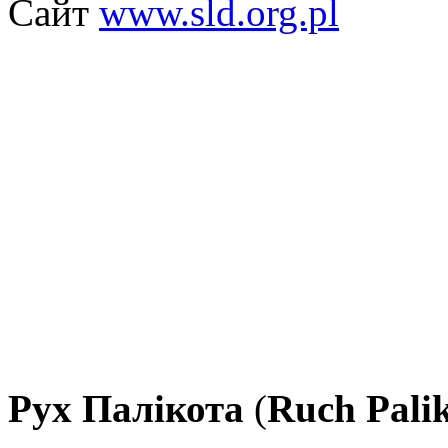
Сайт
www.sld.org.pl
Рух Палікота
(
Ruch Pali