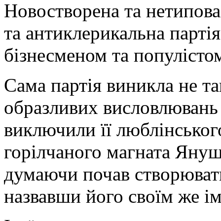
Новостворена та нетипова
та антиклерикальна парті
бізнесменом та популіст
Сама партія виникла не так
образливих висловлювань
виключили її люблінськог
горілчаного магната Януш
думаючи почав створювати
назвавши його своїм же ім