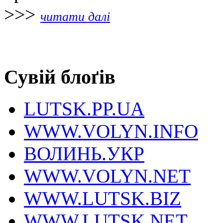
>>>
читати далі
Сувій блоґів
LUTSK.PP.UA
WWW.VOLYN.INFO
ВОЛИНЬ.УКР
WWW.VOLYN.NET
WWW.LUTSK.BIZ
WWW.LUTSK.NET