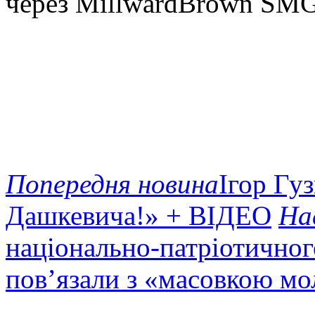
через MillwardBrown SM
Попередня новина
Ігор Гу
Дашкевича!» + ВІДЕО
На
національно-патріотичног
пов’язали з «масовкою мо