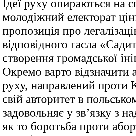
Ідеї руху опираються на с
молодіжний електорат цінн
пропозиція про легалізац
відповідного гасла «Садит
створення громадської іні
Окремо варто відзначити 
руху, направлений проти 
свій авторитет в польськом
задовольняє у зв’язку з н
як то боротьба проти або