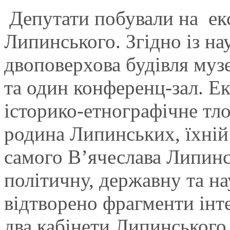
Депутати побували на екс
Липинського. Згідно із н
двоповерхова будівля муз
та один конференц-зал. Е
історико-етнографічне тл
родина Липинських, їхній
самого В’ячеслава Липинс
політичну, державну та на
відтворено фрагменти інте
два кабінети Липинського