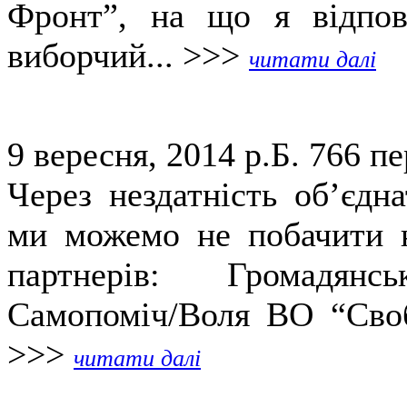
Фронт”, на що я відпов
виборчий... >>>
читати далі
9 вересня, 2014 р.Б.
766 пе
Через нездатність об’єдн
ми можемо не побачити н
партнерів: Громадянс
Самопоміч/Воля ВО “Своб
>>>
читати далі