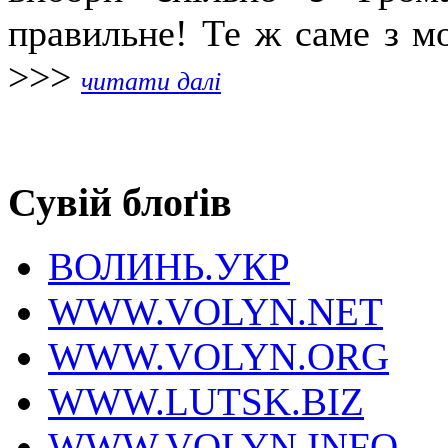
правильне! Те ж саме з мо
>>>
читати далі
Сувій блоґів
ВОЛИНЬ.УКР
WWW.VOLYN.NET
WWW.VOLYN.ORG
WWW.LUTSK.BIZ
WWW.VOLYN.INFO