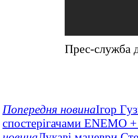
Прес-служба д
Попередня новина
Ігор Гу
спостерігачами ENEMO 
новина
Лукаві маневри Сте