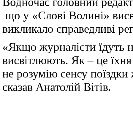
Водночас головний редакт
що у «Слові Волині» висві
викликало справедливі реп
«Якщо журналісти їдуть на
висвітлюють. Як – це їхня
не розумію сенсу поїздки ж
сказав Анатолій Вітів.