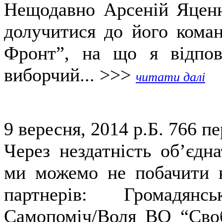
Нещодавно Арсеній Яценю
долучитися до його коман
Фронт”, на що я відпов
виборчий... >>>
читати далі
9 вересня, 2014 р.Б.
766 пе
Через нездатність об’єдн
ми можемо не побачити н
партнерів: Громадянс
Самопоміч/Воля ВО “Своб