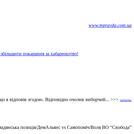
www.mpravda.com.ua
і збільшити покарання за хабарництво!
о я відповів згодою. Відповідно очолив виборчий... >>>
читати
омадянська позиція/ДемАльянс vs Самопоміч/Воля ВО “Свобода”