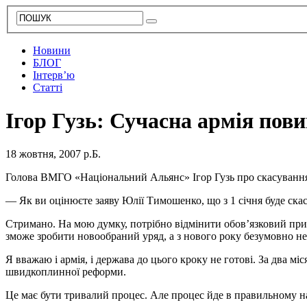
Новини
БЛОГ
Інтерв’ю
Статті
Ігор Гузь: Сучасна армія пов
18 жовтня, 2007 р.Б.
Голова ВМГО «Національний Альянс» Ігор Гузь про скасування
— Як ви оцінюєте заяву Юлії Тимошенко, що з 1 січня буде ска
Стримано. На мою думку, потрібно відмінити обов’язковий приз
зможе зробити новообраний уряд, а з нового року безумовно н
Я вважаю і армія, і держава до цього кроку не готові. За два м
швидкоплинної реформи.
Це має бути тривалий процес. Але процес йде в правильному н