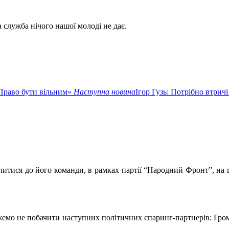
 служба нічого нашої молоді не дає.
«Право бути вільним»
Наступна новина
Ігор Гузь: Потрібно втрич
тися до його команди, в рамках партії “Народний Фронт”, на щ
можемо не побачити наступних політичних спаринг-партнерів: Гр