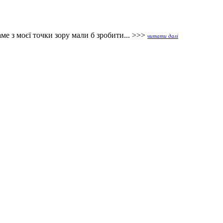
е з моєї точки зору мали б зробити... >>>
читати далі