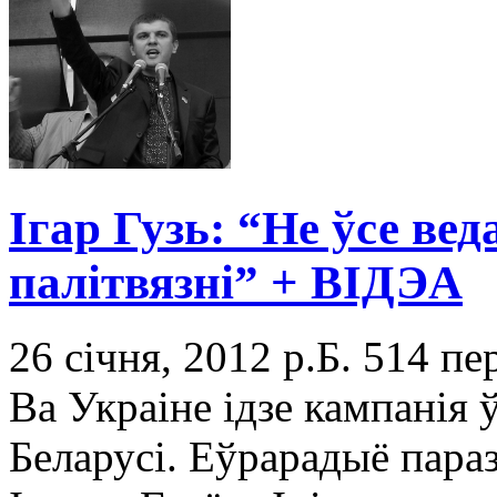
Ігар Гузь: “Не ўсе вед
палітвязні” + ВІДЭА
26 січня, 2012 р.Б.
514 пе
Ва Украіне ідзе кампанія 
Беларусі. Еўрарадыё пара