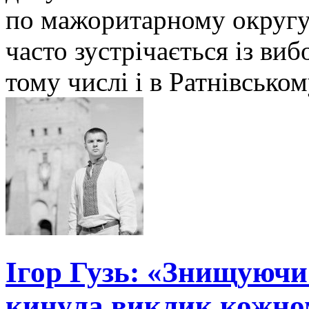
по мажоритарному округу
часто зустрічається із ви
тому числі і в Ратнівськом
Ігор Гузь: «Знищуючи
кинула виклик кожно