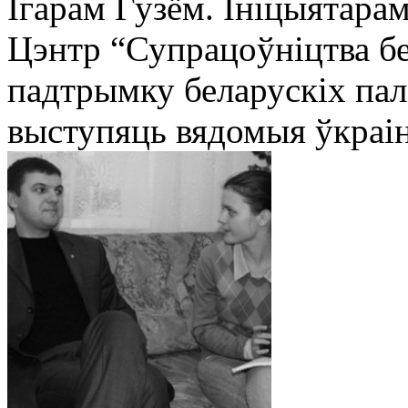
Ігарам Гузём. Ініцыятара
Цэнтр “Супрацоўніцтва бе
падтрымку беларускіх палі
выступяць вядомыя ўкраі