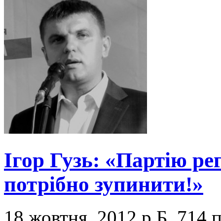
Ігор Гузь: «Партію ре
потрібно зупинити!»
18 жовтня, 2012 р.Б.
714 п