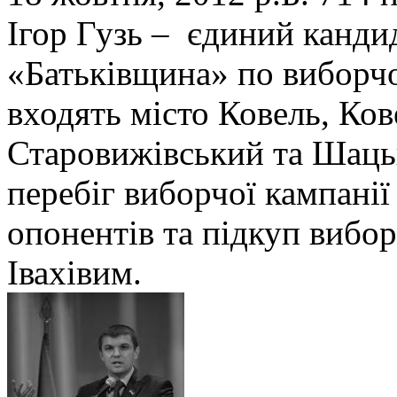
Ігор Гузь – єдиний кандид
«Батьківщина» по виборчо
входять місто Ковель, Ков
Старовижівський та Шаць
перебіг виборчої кампанії
опонентів та підкуп вибо
Івахівим.